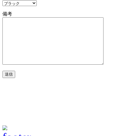
備考
※注：「docomo.ne.jp」「ezweb.ne.jp」「softbank.ne.jp」などの携帯
必ず「パソコンメールを受信できる設定」にし「URL付きメール拒否設定
お問い合わせください