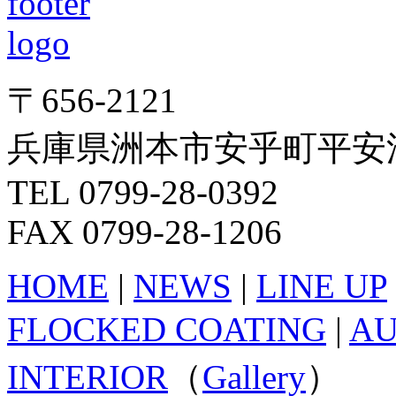
〒656-2121
兵庫県洲本市安乎町平安浦
TEL 0799-28-0392
FAX 0799-28-1206
HOME
|
NEWS
|
LINE UP
FLOCKED COATING
|
A
INTERIOR
（
Gallery
）