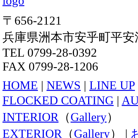
〒656-2121
兵庫県洲本市安乎町平安浦
TEL 0799-28-0392
FAX 0799-28-1206
HOME
|
NEWS
|
LINE UP
FLOCKED COATING
|
A
INTERIOR
（
Gallery
）
EXTERIOR
（
Gallery
） |